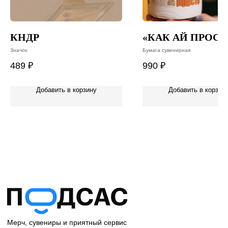
Написать в Telegram
Написать на почту
Позвонить
КНДР
«КАК АЙ ПРОСТ
Значок
Бумага сувенирная
Частые вопросы
489
₽
990
₽
Доставка
Обмен и возврат
Добавить в корзину
Добавить в корзин
Таблицы размеров
Telegram-канал
Поделиться сайтом
через Telegram
© 2023
Обработка данных
Оферта