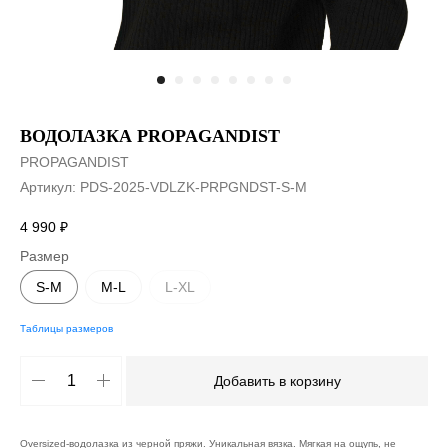
ВОДОЛАЗКА PROPAGANDIST
PROPAGANDIST
Артикул:
PDS-2025-VDLZK-PRPGNDST-S-M
4 990
₽
Размер
S-M
M-L
L-XL
Таблицы размеров
Добавить в корзину
Oversized-водолазка из черной пряжи. Уникальная вязка. Мягкая на ощупь, не