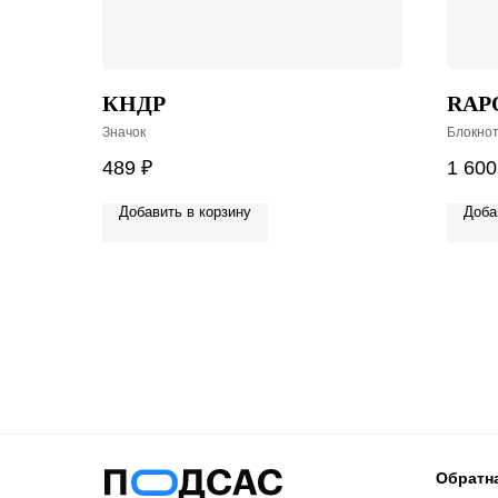
КНДР
RAP
Значок
Блокнот
489
₽
1 600
Добавить в корзину
Доба
Обратн